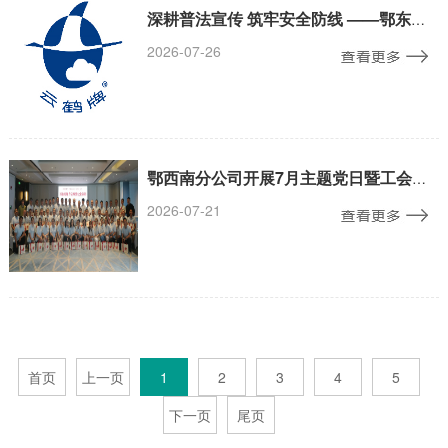
深耕普法宣传 筑牢安全防线 ——鄂东分
公司扎实开展应急普法系...
2026-07-26
鄂西南分公司开展7月主题党日暨工会团
建活动
2026-07-21
首页
上一页
1
2
3
4
5
下一页
尾页