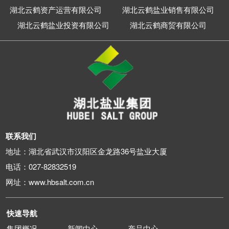
湖北云鹤资产运营有限公司
湖北云鹤盐业销售有限公司
湖北云鹤盐业投资有限公司
湖北云鹤商贸有限公司
联系我们
地址：湖北省武汉市汉阳区金龙路36号盐业大厦
电话：027-82832519
网址：www.hbsalt.com.cn
快速导航
集团概况
新闻中心
产品中心