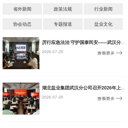
省外新闻
政策法规
行业新闻
源
我
们
协会动态
专题报道
盐业文化
厉行应急法治 守护国泰民安——武汉分公
司开展第七届应急管理普...
2026-07-29
湖北盐业集团武汉分公司召开2026年上半
年经营分析会
2026-07-29