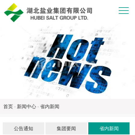
>
首
关
页
于
产
我
品
企
们
中
业
新
心
文
闻
党
化
中
建
纪
心
工
检
人
首页
-
新闻中心
-
省内新闻
作
监
力
联
公告通知
集团要闻
省内新闻
察
资
系