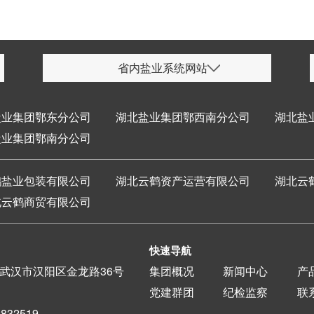
省内盐业系统网站
盐业集团鄂东分公司
湖北盐业集团鄂西南分公司
湖北盐
盐业集团鄂南分公司
鹤盐业包装有限公司
湖北云鹤资产运营有限公司
湖北云
北云鹤商贸有限公司
快速导航
武汉市汉阳区金龙路36号
集团概况
新闻中心
产
党建群团
纪检监察
联
832519