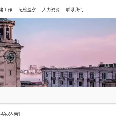
建工作
纪检监察
人力资源
联系我们
东分公司