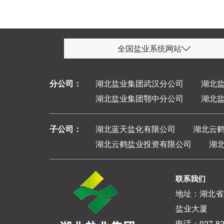
全国盐业系统网站
分公司：
湖北盐业集团武汉分公司
湖北
湖北盐业集团鄂中分公司
湖北
子公司：
湖北蓝天盐化有限公司
湖北云
湖北云鹤盐业投资有限公司
湖
联系我们
地址：湖北省
盐业大厦
电话：027-82