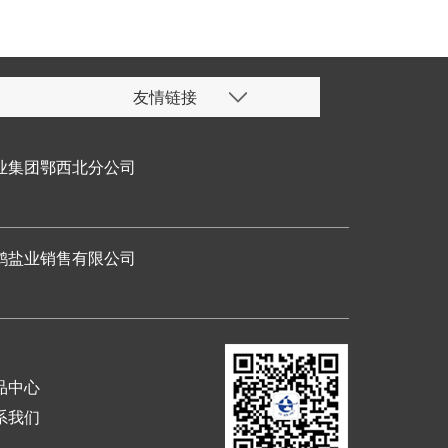
友情链接
业集团鄂西北分公司
鹤盐业销售有限公司
品中心
系我们