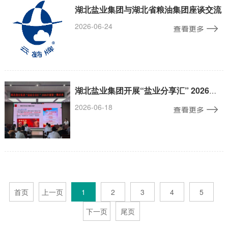
湖北盐业集团与湖北省粮油集团座谈交流
2026-06-24
湖北盐业集团开展“盐业分享汇” 2026年
度第一期培训
2026-06-18
首页
上一页
1
2
3
4
5
下一页
尾页