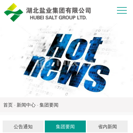
>
首
关
页
于
产
我
品
企
们
中
业
新
心
文
闻
党
化
中
建
纪
心
工
检
人
首页
-
新闻中心
-
集团要闻
作
监
力
联
公告通知
集团要闻
省内新闻
察
资
系