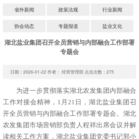
省外新闻
政策法规
行业新闻
源
我
们
协会动态
专题报道
盐业文化
湖北盐业集团召开全员营销与内部融合工作部署
专题会
日期：2026-01-22 作者： 经营管理部 点击次数：
275
为进一步贯彻落实湖北农发集团
内部融合
工作对接会
精神，
1
月
21
日，湖北盐业集团
召
开全员营销与内部融合工作部署专
题会。湖北
农发集团市场营销部负责人程祥出席会议并解
读相关工作方案，
湖北盐业集团
党委书记
郭小