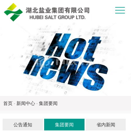
>
首
关
页
于
产
我
品
企
们
中
业
新
心
文
闻
党
化
中
建
纪
心
工
检
人
首页
-
新闻中心
-
集团要闻
作
监
力
联
公告通知
集团要闻
省内新闻
察
资
系