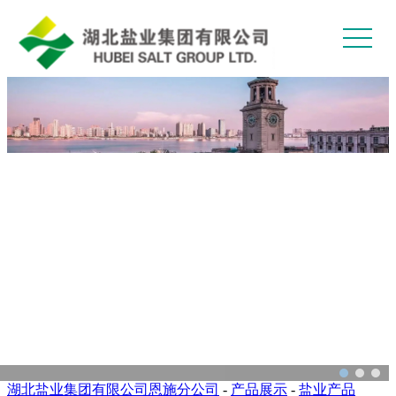
>
首
关
页
于
产
我
品
企
们
中
业
新
心
文
闻
党
化
中
建
纪
心
工
检
人
作
监
力
联
湖北盐业集团有限公司恩施分公司
-
产品展示
-
盐业产品