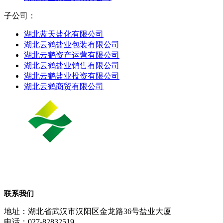
子公司：
湖北蓝天盐化有限公司
湖北云鹤盐业包装有限公司
湖北云鹤资产运营有限公司
湖北云鹤盐业销售有限公司
湖北云鹤盐业投资有限公司
湖北云鹤商贸有限公司
联系我们
地址：湖北省武汉市汉阳区金龙路36号盐业大厦
电话：027-82832519