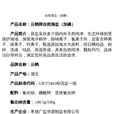
自然海盐（加碘）
产品名称：云鹤牌自然海盐（加碘）
产品简介
：原盐采自多个国内外天然纯净、生态环保的受
保护海域，保留海洋精华，除钠离子、氯离子外，还富含钾离
子、镁离子、钙离子。甄选原始海水为原料，经日晒结晶、粉
碎、洗涤、结晶、筛选而成，具有自然纯净、颗粒均匀、晶体
洁白等特点，满足您对高品质生活的追求。
品牌名称：云鹤
产品产地：
湖北
产品标准代码
：
GB/T5461粉洗盐一级
配料
：氯化钠、碘酸钾、亚铁氰化钾
氯化钠含量
：
≥98.5g/100g
生产企业
：孝感广盐华源制盐有限公司