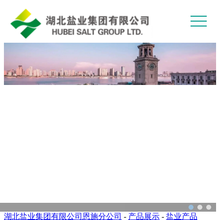
>
首
关
页
于
产
我
品
企
们
中
业
新
心
文
闻
党
化
中
建
纪
心
工
检
人
作
监
力
联
湖北盐业集团有限公司恩施分公司
-
产品展示
-
盐业产品