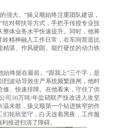
正的强大。
”
操义顺始终注重团队建设，
徒
”
结对帮扶等方式，手把手传授专业技
队整体业务水平快速提升
。
同时，他将
甘岭精神融入
工作
日常，在车间营造比
能精湛、作风硬朗、能打硬仗的动力铁
他始终挺在最前。
“
跟我上
”
三个字，
是
网剧烈波动导致生产系统频繁跳闸，他
时
抢修、快速排障
。
在他看来，
守住了供
公司
50万吨/年盐硝联产技改进入攻坚
余温未散，操义顺第一个钻进狭窄的作
工
们
轮班坚守，白天连着黑夜，工作服
顺利推进扫清了障碍。