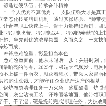
锻造过硬队伍，传承奋斗精神
“
一个人优秀不算优秀，一支队伍强大才是真
立常态化技能培训机制，通过实操练兵、
“
师带
，让青年职工快速上手、骨干力量持续精进，团
业
“
特别能吃苦、特别能战斗、特别能奉献
”
的上
赶超、争先创优的浓厚氛围。久而久之，一支技
淬炼而成。
冲锋急难险重，彰显担当本色
急难险重面前，他从未退后一步；关键时刻，
间最响亮的号令。
2025年，极端天气频发，电
顾不上披一件雨衣，
就
踩着积水，
带领大家
冒雨
供汽的生命线，
才能
守住企业稳产达产的根基。
，锅炉布袋清理任务十万火急。盛夏酷暑，炉膛
空间，灰尘沾满工装，汗珠砸落地面。他带领职
了干、干了湿，硬是提前完成清理任务，为技改