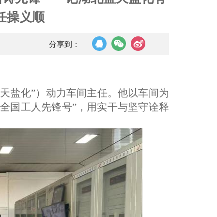
任操义顺
分享到：
蓝天盐化”
）
动力车间主任。他以车间为
全国工人先锋号
”
，用实干与坚守诠释