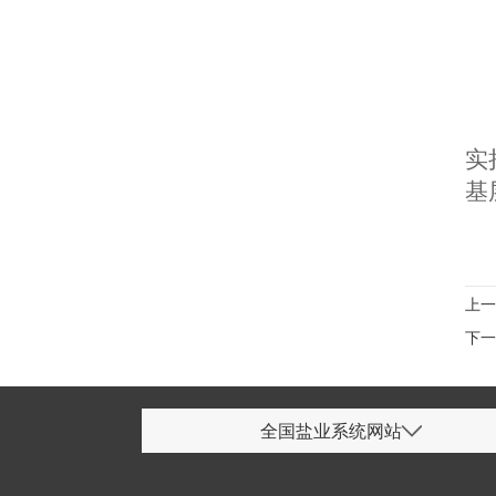
实
基
上
下
全国盐业系统网站