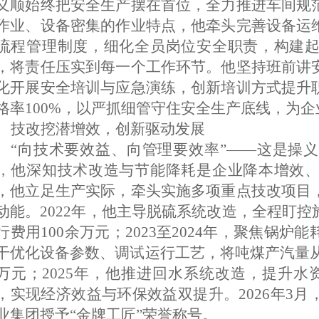
义顺始终把安全生产摆在首位，全力推进车间规
作业、设备密集的作业特点，他牵头完善设备运
流程管理制度，细化全员岗位安全职责，构建
，将责任压实到每一个工作环节。他坚持班前讲
化开展安全培训与应急演练，创新培训方式提升
格率
100%，以严抓细管守住安全生产底线，为
技改挖潜增效，创新驱动发展
“
向技术要效益、向管理要效率
”
——这是操
，他深知技术改造与节能降耗是企业降本增效
，他立足生产实际，牵头实施多项重点技改项目
动能。2022年，他主导脱硫系统改造，全程盯
行费用100余万元；2023至2024年，聚焦锅
干优化设备参数、调试运行工艺，将吨煤产汽量从5.
万元；2025年，他推进回水系统改造，提升水
，实现经济效益与环保效益双提升。2026年3
业集团授予
“
金牌工匠
”
荣誉称号。