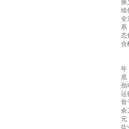
操
续
全
系
态
合
年
底
劲
运
骨
余
元
盐