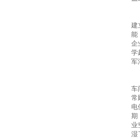
建
能
企
学
军
车
常
电
期
业
湿